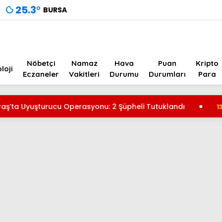
25.3
°
BURSA
Nöbetçi
Namaz
Hava
Puan
Kripto
loji
Eczaneler
Vakitleri
Durumu
Durumları
Para
uşturucu Operasyonu: 2 Şüpheli Tutuklandı
El
13:35