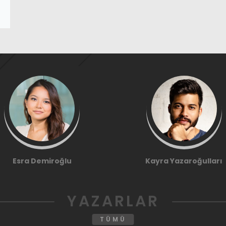
Esra Demiroğlu
Kayra Yazaroğulları
YAZARLAR
TÜMÜ