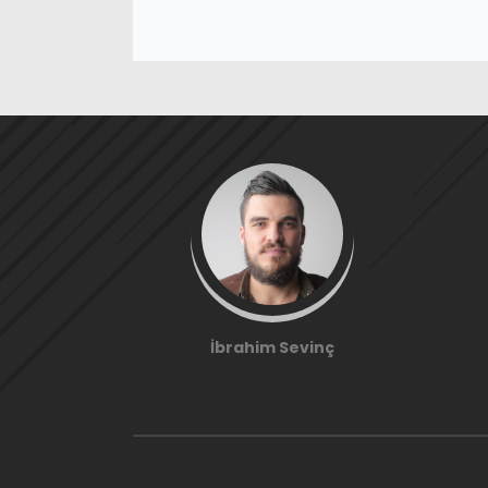
İbrahim Sevinç