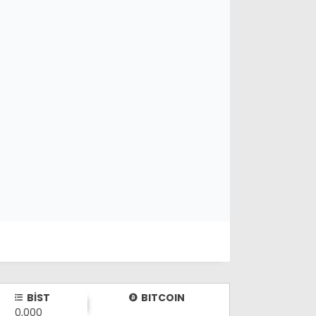
BİST
BITCOIN
0,000