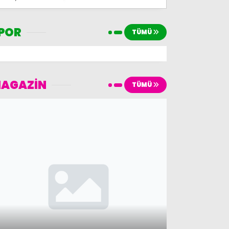
POR
TÜMÜ
AGAZİN
TÜMÜ