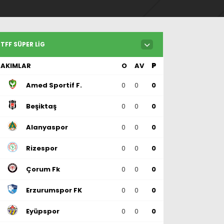
TFF SÜPER LIG
TAKIMLAR
O
AV
P
Amed Sportif F.
0
0
0
Beşiktaş
0
0
0
Alanyaspor
0
0
0
Rizespor
0
0
0
Çorum Fk
0
0
0
Erzurumspor FK
0
0
0
Eyüpspor
0
0
0