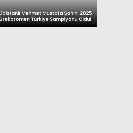
Elbistanlı Mehmet Mustafa Şahin, 2025
Grekoromen Türkiye Şampiyonu Oldu!
026 Asgari Ücret Belli Ol
utar 28 Bin 75 TL