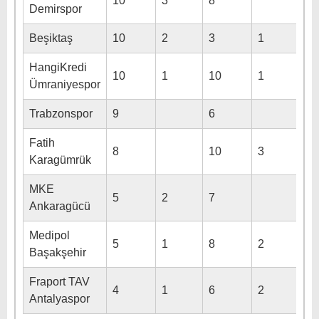
10
3
8
Demirspor
Beşiktaş
10
2
3
1
HangiKredi
10
1
10
1
Ümraniyespor
Trabzonspor
9
6
Fatih
8
10
3
Karagümrük
MKE
5
2
7
Ankaragücü
Medipol
5
1
8
2
Başakşehir
Fraport TAV
4
1
6
2
Antalyaspor