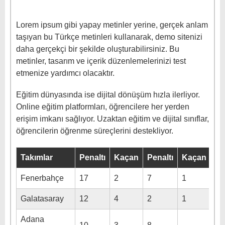
Lorem ipsum gibi yapay metinler yerine, gerçek anlam
taşıyan bu Türkçe metinleri kullanarak, demo sitenizi
daha gerçekçi bir şekilde oluşturabilirsiniz. Bu
metinler, tasarım ve içerik düzenlemelerinizi test
etmenize yardımcı olacaktır.
Eğitim dünyasında ise dijital dönüşüm hızla ilerliyor.
Online eğitim platformları, öğrencilere her yerden
erişim imkanı sağlıyor. Uzaktan eğitim ve dijital sınıflar,
öğrencilerin öğrenme süreçlerini destekliyor.
Takımlar
Penaltı
Kaçan
Penaltı
Kaçan
Fenerbahçe
17
2
7
1
Galatasaray
12
4
2
1
Adana