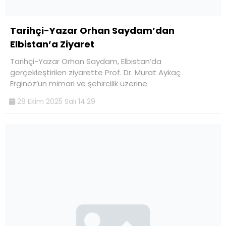
Tarihçi-Yazar Orhan Saydam’dan
Elbistan’a Ziyaret
Tarihçi-Yazar Orhan Saydam, Elbistan’da
gerçekleştirilen ziyarette Prof. Dr. Murat Aykaç
Erginöz’ün mimari ve şehircilik üzerine
28 Ekim 2025 Salı 14:29