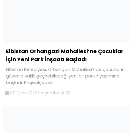
Elbistan Orhangazi Mahallesi’ne Çocuklar
İçin Yeni Park İnşaatı Başladı
Elbistan Belediyesi, Orhangazi Mahallesi’nde çocukların
güvenle vakit geçirebileceği yeni bir parkın yapımına
başladı. Proje, ilçedeki
09 Ekim 2025 Perşembe 14:32