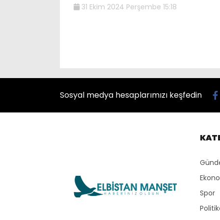
31 Ekim 2024 Perşembe 15:18
Sosyal medya hesaplarımızı keşfedin
KAT
Gün
Ekon
Spor
Politi