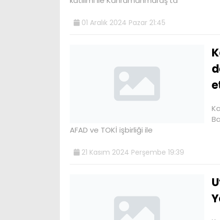
katılımı ile Kahramanmaraş’ta
01 Aralık 2024 Pazar 21:45
K
d
e
Ka
Ba
AFAD ve TOKİ işbirliği ile
21 Kasım 2024 Perşembe 19:39
U
Y