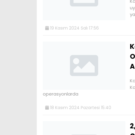
Ka
uy
ya
19 Kasım 2024 Salı 17:56
K
O
A
Ka
Ka
operasyonlarda
18 Kasım 2024 Pazartesi 15:40
2