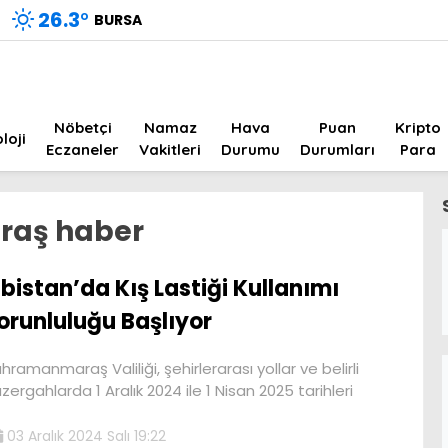
26.3
°
BURSA
Nöbetçi
Namaz
Hava
Puan
Kripto
loji
Eczaneler
Vakitleri
Durumu
Durumları
Para
aş haber
lbistan’da Kış Lastiği Kullanımı
orunluluğu Başlıyor
hramanmaraş Valiliği, şehirlerarası yollar ve belirli
zergahlarda 1 Aralık 2024 ile 1 Nisan 2025 tarihleri
03 Aralık 2024 Salı 19:22