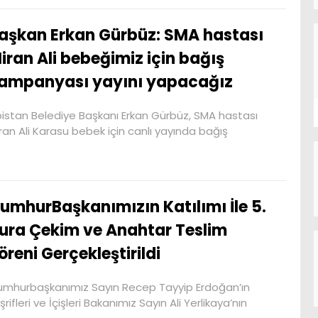
aşkan Erkan Gürbüz: SMA hastası
iran Ali bebeğimiz için bağış
ampanyası yayını yapacağız
bistan Belediye Başkanı Erkan Gürbüz, SMA hastası
ran Ali Karasu bebek için canlı yayında bağış
umhurBaşkanımızın Katılımı İle 5.
ura Çekim ve Anahtar Teslim
öreni Gerçekleştirildi
mhurbaşkanımız Sayın Recep Tayyip Erdoğan’ın
şrifleri ve İçişleri Bakanımız Sayın Ali Yerlikaya’nın