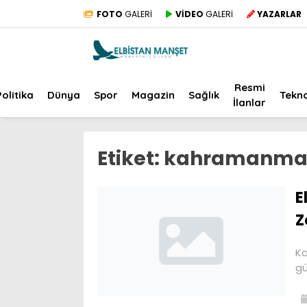
FOTO
GALERİ
VİDEO
GALERİ
YAZARLAR
Resmi
Politika
Dünya
Spor
Magazin
Sağlık
Tekno
İlanlar
Etiket:
kahramanmar
E
Z
Ka
gü