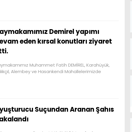
aymakamımız Demirel yapımı
evam eden kırsal konutları ziyaret
tti.
ymakamımız Muhammet Fatih DEMİREL, Karahüyük,
lıkçıl, Alembey ve Hasankendi Mahallelerimizde
yuşturucu Suçundan Aranan Şahıs
akalandı