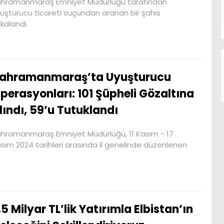
hramanmaraş Emniyet Müdürlüğü tarafından
uşturucu ticareti suçundan aranan bir şahıs
kalandı.
ahramanmaraş’ta Uyuşturucu
perasyonları: 101 Şüpheli Gözaltına
lındı, 59’u Tutuklandı
hramanmaraş Emniyet Müdürlüğü, 11 Kasım - 17
sım 2024 tarihleri arasında il genelinde düzenlenen
,5 Milyar TL’lik Yatırımla Elbistan’ın