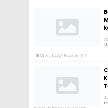
B
M
k
El
Mi
02 Aralık 2024 Pazartesi 18:44
C
K
T
Cu
te