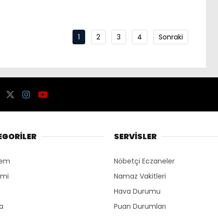
1
2
3
4
Sonraki
EGORİLER
SERVİSLER
dem
Nöbetçi Eczaneler
omi
Namaz Vakitleri
Hava Durumu
ka
Puan Durumları