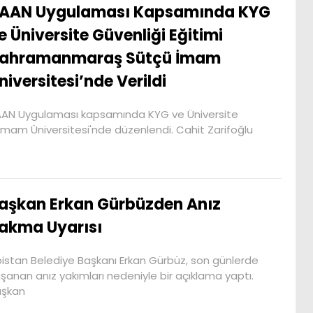
AAN Uygulaması Kapsamında KYG
e Üniversite Güvenliği Eğitimi
ahramanmaraş Sütçü İmam
niversitesi’nde Verildi
AN Uygulaması kapsamında KYG ve Üniversite
mam Üniversitesi'nde düzenlendi. Cahit Zarifoğlu
aşkan Erkan Gürbüzden Anız
akma Uyarısı
bistan Belediye Başkanı Erkan Gürbüz, son günlerde
şanan anız yakımları nedeniyle bir açıklama yaptı.
aşkan