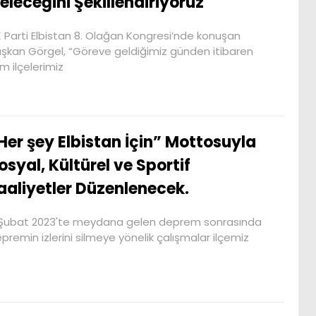
eleceğini Şekillendiriyoruz
 Parti Elbistan 8. Olağan Kongresi’nde konuşan
şkan Görgel, “Göreve geldiğimiz günden itibaren
m ilçelerimiz
Her şey Elbistan İçin” Mottosuyla
osyal, Kültürel ve Sportif
aaliyetler Düzenlenecek.
Şubat 2023'te meydana gelen deprem sonrasında
premin izlerini silmeye yönelik çalışmalar ilçemiz