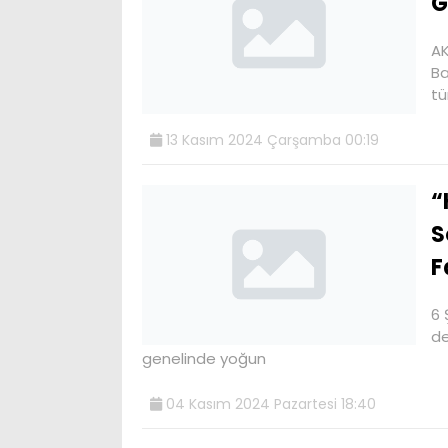
G
AK
Ba
tü
13 Kasım 2024 Çarşamba 00:19
“
S
F
6 
de
genelinde yoğun
04 Kasım 2024 Pazartesi 18:40