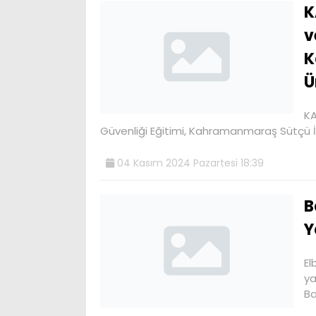
K
v
K
Ü
KA
Güvenliği Eğitimi, Kahramanmaraş Sütçü İ
04 Kasım 2024 Pazartesi 18:39
B
Y
El
ya
B